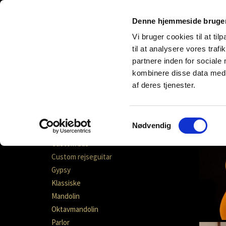
Denne hjemmeside bruger
Vi bruger cookies til at til
til at analysere vores tra
partnere inden for sociale
kombinere disse data med a
Forside
Info
Instrumenter
Reparati
af deres tjenester.
Archtops
Samtykkevalg
Nødvendig
Custom Copenhagener
Custom bas
Custom rejseguitar
Gypsy
Klassiske
Mandolin
Oktavmandolin
Parlor