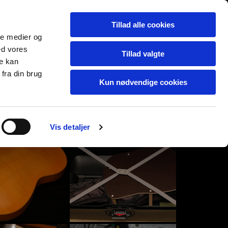
Dansk
Tillad alle cookies
ale medier og
ed vores
Tillad valgte
re kan
fra din brug
Kun nødvendige cookies
Vis detaljer