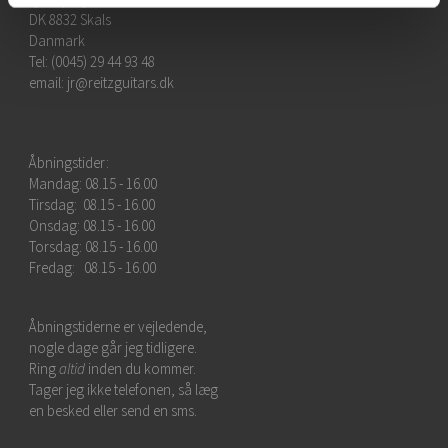
DK 8832 Skals
Danmark
Tel: (0045) 29 44 93 48
email:
jr@reitzguitars.dk
Åbningstider:
Mandag: 08.15 - 16.00
Tirsdag: 08.15 - 16.00
Onsdag: 08.15 - 16.00
Torsdag: 08.15 - 16.00
Fredag: 08.15 - 16.00
Åbningstiderne er vejledende,
nogle dage går jeg tidligere.
Ring
altid
inden du kommer.
Tager jeg ikke telefonen, så læg
en besked eller send en sms.