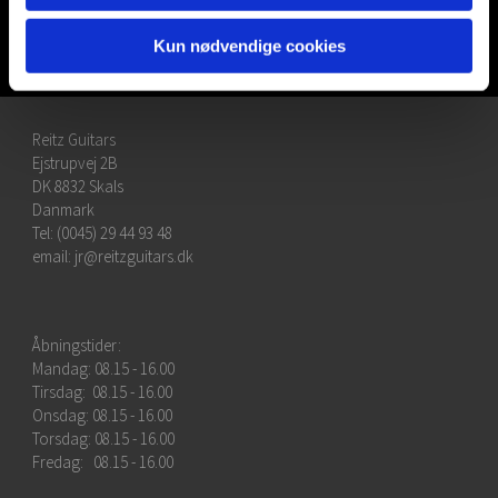
Strummer
Kun nødvendige cookies
Reitz Guitars
Ejstrupvej 2B
DK 8832 Skals
Danmark
Tel: (0045) 29 44 93 48
email:
jr@reitzguitars.dk
Åbningstider:
Mandag: 08.15 - 16.00
Tirsdag: 08.15 - 16.00
Onsdag: 08.15 - 16.00
Torsdag: 08.15 - 16.00
Fredag: 08.15 - 16.00